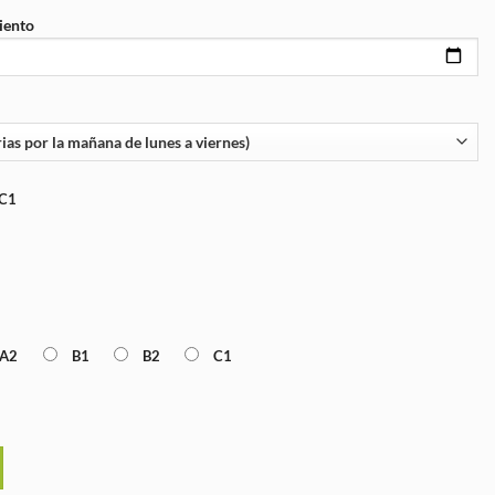
iento
C1
A2
B1
B2
C1