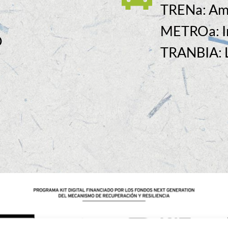
TRENa: Ame
METROa: I
O
TRANBIA: L