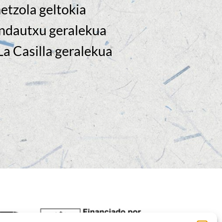
tzola geltokia
ndautxu geralekua
a Casilla geralekua