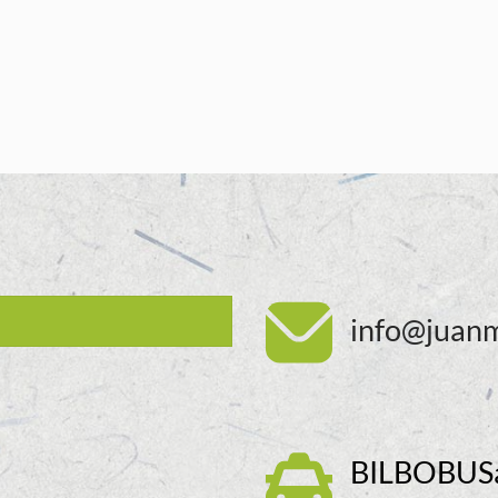
info@juanm
BILBOBUSa