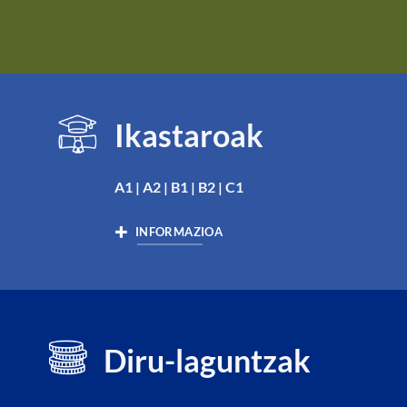
Ikastaroak
A1 | A2 | B1 | B2 | C1
INFORMAZIOA
Diru-laguntzak