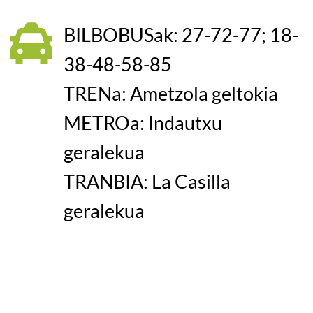
BILBOBUSak: 27-72-77; 18-
38-48-58-85
TRENa: Ametzola geltokia
METROa: Indautxu
geralekua
TRANBIA: La Casilla
geralekua