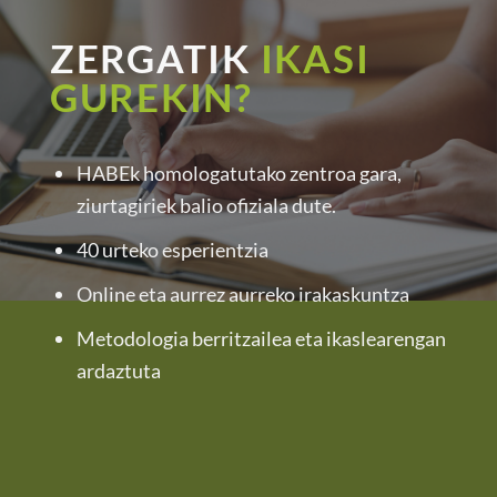
ZERGATIK
IKASI
GUREKIN?
HABEk homologatutako zentroa gara,
ziurtagiriek balio ofiziala dute.
40 urteko esperientzia
Online eta aurrez aurreko irakaskuntza
Metodologia berritzailea eta ikaslearengan
ardaztuta