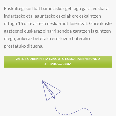
Euskaltegi soil bat baino askoz gehiago gara; euskara
indartzeko eta laguntzeko eskolak ere eskaintzen
ditugu 15 urte arteko neska-mutikoentzat. Gure ikasle
gazteenei euskaraz oinarri sendoa garatzen laguntzen
diegu, aukeraz betetako etorkizun baterako
prestatuko dituena.
ZATOZ GUREKIN ETA EZAGUTU EUSKARAREN MUNDU
ZIRRARAGARRIA