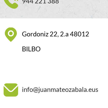
944 221 388
Gordoniz 22, 2.a 48012
BILBO
info@juanmateozabala.eus