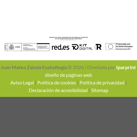
Juan Mateo Zabala Euskaltegia
© 2026 | Diseñada por
Iparprint
,
diseño de páginas web
Aviso Legal
|
Política de cookies
|
Política de privacidad
|
Declaración de accesibilidad
|
Sitemap