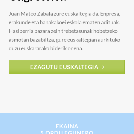
Juan Mateo Zabala zure euskaltegia da. Enpresa,
erakunde eta banakakoei eskola ematen adituak.
Hasiberria bazara zein trebetasunak hobetzeko
asmotan bazabiltza, gure euskaltegian aurkituko
duzu euskararako biderik onena.
EZAGUTU EUSKALTEGIA
EKAINA
5 ORDU EGUNERO