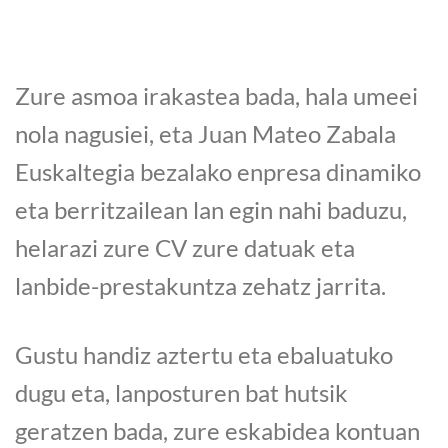
Zure asmoa irakastea bada, hala umeei
nola nagusiei, eta Juan Mateo Zabala
Euskaltegia bezalako enpresa dinamiko
eta berritzailean lan egin nahi baduzu,
helarazi zure CV zure datuak eta
lanbide-prestakuntza zehatz jarrita.
Gustu handiz aztertu eta ebaluatuko
dugu eta, lanposturen bat hutsik
geratzen bada, zure eskabidea kontuan