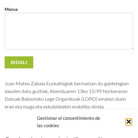
Mezua
Juan Mateo Zabala Euskaltegiak bermatzen du galdetegian
dauden datu guztiak, Abenduaren 13ko 15/99 Norberaren
Datuak Babesteko Lege Organikoak (LOPD) ematen duen
eran eta muga eta eskubideekin erabiliko direla.
Erabiltzaileak (L.O.P.D) legeak berariaz onartzen dituen
Gestionar el consentimiento de
sartzeko, ezeztatzeko, zuzentzeko eta aurka egiteko
las cookies
eskubidea erabili ahal izango du. Eskubide hauek erabiltzeko,
erabiltzaileak gutun bat bidali beharko du Juan Mateo