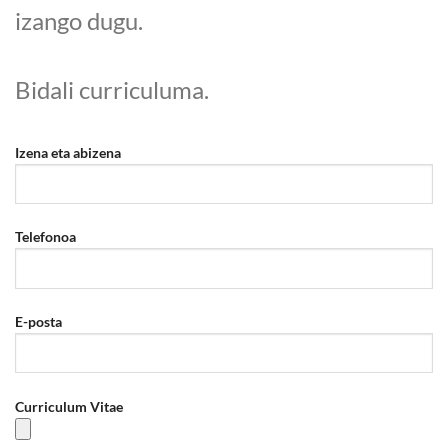
izango dugu.
Bidali curriculuma.
Izena eta abizena
Telefonoa
E-posta
Curriculum Vitae