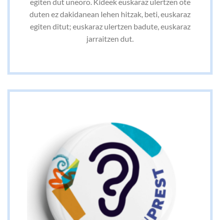
egiten dut uneoro. Kideek euskaraz ulertzen ote
duten ez dakidanean lehen hitzak, beti, euskaraz
egiten ditut; euskaraz ulertzen badute, euskaraz
jarraitzen dut.