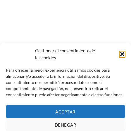
Gestionar el consentimiento de
las cookies
Para ofrecer la mejor experiencia utilizamos cookies para
almacenar y/o acceder a la información del dispositivo. Su
consentimiento nos permitirá procesar datos como el
comportamiento de navegación, no consentir o retirar el
consentimiento puede afectar negativamente a ciertas funciones
Juan Mateo Zabala Euskaltegia
© 2026 | Diseñada por
Iparprint
,
diseño de páginas web
ACEPTAR
Aviso Legal
|
Política de cookies
|
Política de privacidad
|
Declaración de accesibilidad
|
Sitemap
DENEGAR