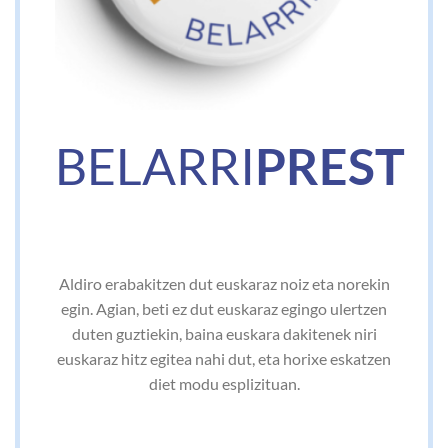
BELARRI
PREST
Aldiro erabakitzen dut euskaraz noiz eta norekin
egin. Agian, beti ez dut euskaraz egingo ulertzen
duten guztiekin, baina euskara dakitenek niri
euskaraz hitz egitea nahi dut, eta horixe eskatzen
diet modu esplizituan.