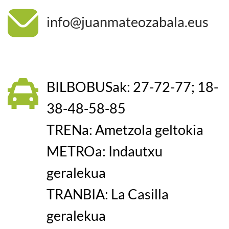
info@juanmateozabala.eus
BILBOBUSak: 27-72-77; 18-
38-48-58-85
TRENa: Ametzola geltokia
METROa: Indautxu
geralekua
TRANBIA: La Casilla
geralekua