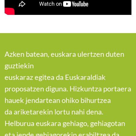
Azken batean, euskara ulertzen duten
guztiekin
euskaraz egitea da Euskaraldiak
proposatzen diguna. Hizkuntza portaera
hauek jendartean ohiko bihurtzea
da ariketarekin lortu nahi dena.
Helburua euskara gehiago, gehiagotan
eta jende gehiagorekin erabiltzea da.