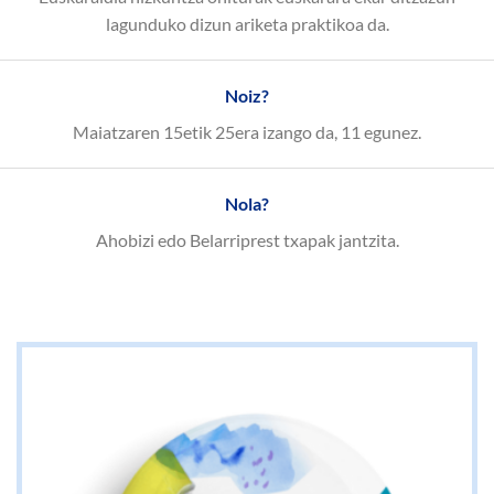
lagunduko dizun ariketa praktikoa da.
Noiz?
Maiatzaren 15etik 25era izango da, 11 egunez.
Nola?
Ahobizi edo Belarriprest txapak jantzita.