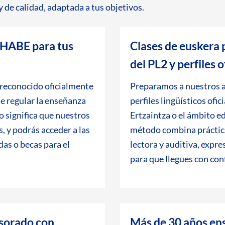
y de calidad, adaptada a tus objetivos.
 HABE para tus
Clases de euskera 
del PL2 y perfiles o
 reconocido oficialmente
Preparamos a nuestros a
e regular la enseñanza
perfiles lingüísticos ofi
o significa que nuestros
Ertzaintza o el ámbito e
s, y podrás acceder a las
método combina práctic
das o becas para el
lectora y auditiva, expre
para que llegues con conf
esorado con
Más de 30 años en