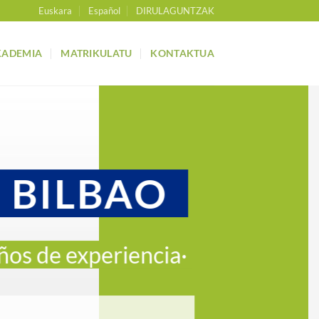
Euskara
Español
DIRULAGUNTZAK
KADEMIA
MATRIKULATU
KONTAKTUA
N BILBAO
ños de experiencia·