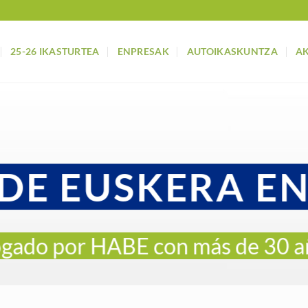
25-26 IKASTURTEA
ENPRESAK
AUTOIKASKUNTZA
A
DE EUSKERA E
gado por HABE con más de 30 a