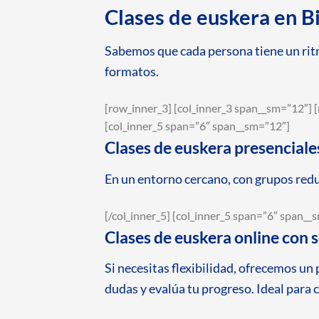
Clases de euskera en Bi
Sabemos que cada persona tiene un ritm
formatos.
[row_inner_3] [col_inner_3 span__sm=”12″] [
[col_inner_5 span=”6″ span__sm=”12″]
Clases de euskera presenciale
En un entorno cercano, con grupos redu
[/col_inner_5] [col_inner_5 span=”6″ span__
Clases de euskera online con 
Si necesitas flexibilidad, ofrecemos un
dudas y evalúa tu progreso. Ideal para 