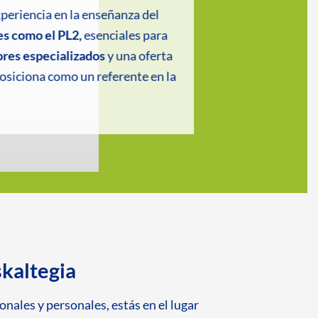
eriencia en la enseñanza del
les como el PL2,
esenciales para
ores especializados
y una oferta
posiciona como un referente en la
skaltegia
nales y personales, estás en el lugar